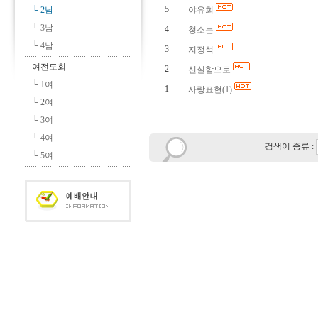
5
└ 2남
야유회
└ 3남
4
청소는
└ 4남
3
지정석
여전도회
2
신실함으로
└ 1여
1
사랑표현(1)
└ 2여
└ 3여
└ 4여
검색어 종류 :
└ 5여