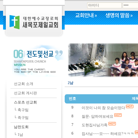
교회안내
»
생명의 말씀
»
커뮤니티
»
2남
선교회 소개
선교회 게시판
번호
제
스포츠 선교회
9
이것이 나의 참 모습이었다
└ 축구팀
8
질문- 답하여보세요
└ 족구팀
7
도현집사님가족
남전도회
6
집사님~~~모~~~ 하세요?ㅋㅋㅋ
└ 1남