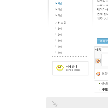
언제인고
└ 2남
그라고 
└ 3남
재미가 
언제 헌
└ 4남
매주 1
여전도회
└ 1여
└ 2여
└ 3여
목록보
└ 4여
이름
└ 5여
명희
신실
사랑