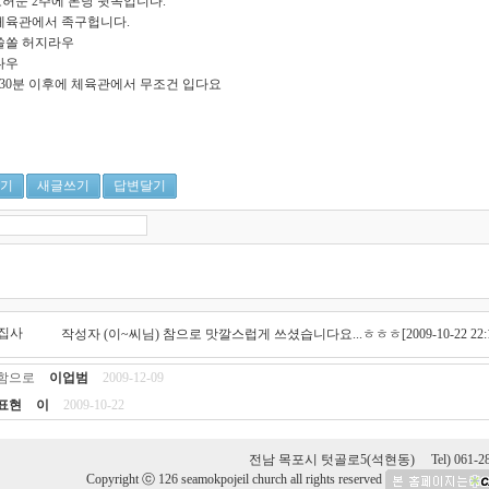
허문 2주에 본당 뒷쪽입니다.
체육관에서 족구헙니다.
쏠쏠 허지라우
다우
시30분 이후에 체육관에서 무조건 입다요
기
새글쓰기
답변달기
집사
작성자 (이~씨님) 참으로 맛깔스럽게 쓰셨습니다요...ㅎㅎㅎ
[2009-10-22 22:
함으로
이업범
2009-12-09
표현
이
2009-10-22
전남 목포시 텃골로5(석현동) Tel) 061-282-4
Copyright ⓒ 126 seamokpojeil church all rights reserved