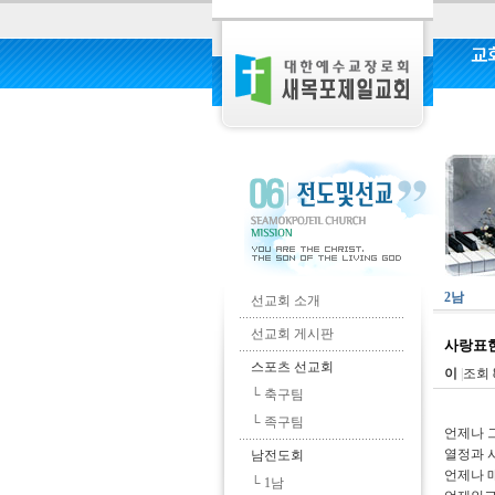
교
커
2남
선교회 소개
선교회 게시판
사랑표
스포츠 선교회
이
|
조회 
└ 축구팀
└ 족구팀
언제나 
열정과 
남전도회
언제나 
└ 1남