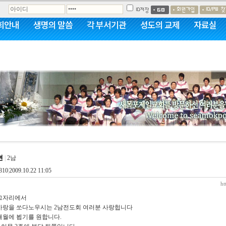
회안내
생명의 말씀
각 부서기관
성도의 교제
자료실
뮤니티
현
|
2남
810
|
2009.10.22 11:05
ht
그자리에서
사랑을 쏘다노우시는 2남전도회 여러분 사랑헙니다
매월에 뵙기를 원합니다.