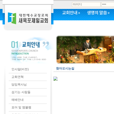
교회안내
»
생명의 말씀
»
커뮤니티
»
찾아오시는길
인사말(비전)
교회연혁
담임목사님
섬기는 사람들
예배안내
표어 및 엠블렘