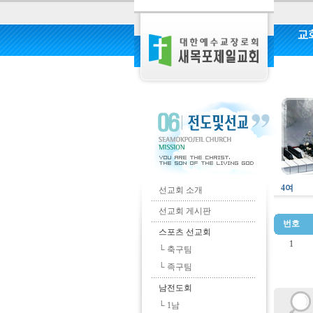
교
커
4여
선교회 소개
선교회 게시판
번호
스포츠 선교회
1
└ 축구팀
└ 족구팀
남전도회
└ 1남