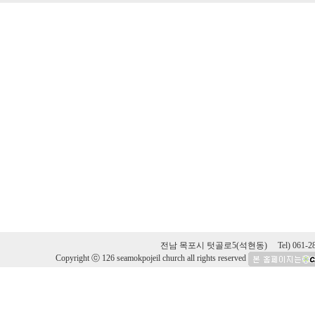
전남 목포시 텃골로5(석현동) Tel) 061-282-4
Copyright ⓒ 126 seamokpojeil church all rights reserved