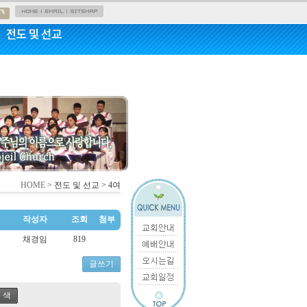
전도 및 선교
HOME
> 전도 및 선교 > 4여
작성자
조회
첨부
채경임
819
글쓰기
 색