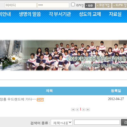
회안내
생명의 말씀
각 부서기관
성도의 교제
자료실
뮤니티
제목
등록일
2012-04-27
장흥 우드랜드에 가다~~
1
검
검색어 종류 :