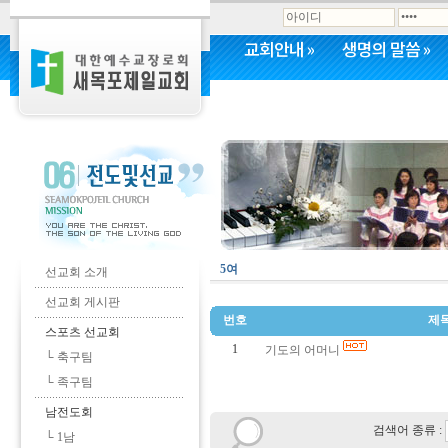
교회안내
»
생명의 말씀
»
커뮤니티
»
5여
선교회 소개
선교회 게시판
번호
제
스포츠 선교회
1
기도의 어머니
└ 축구팀
└ 족구팀
남전도회
검색어 종류 :
└ 1남