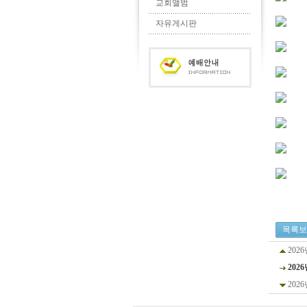
교회앨범
자유게시판
목록보
202
202
202