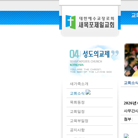
교
커
교회소
새가족소개
교회소식
목회동정
2026년
사무간
교회일정
첨부
|
교육부일정
공지사항