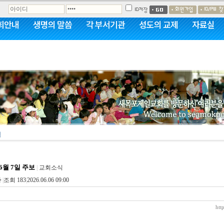
회안내
생명의 말씀
각 부서기관
성도의 교제
자료실
뮤니티
식
 6월 7일 주보
|
교회소식
사
|
조회 183
|
2026.06.06 09:00
htt