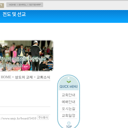
전도 및 선교
HOME
> 성도의 교제 > 교회소식
p://www.smjc.kr/board/5410